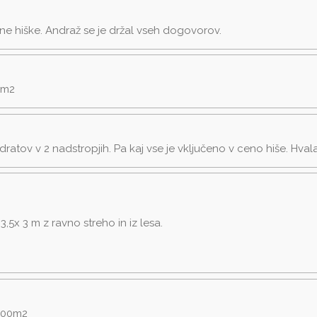
ne hiške. Andraž se je držal vseh dogovorov.
0m2
ratov v 2 nadstropjih. Pa kaj vse je vključeno v ceno hiše. Hval
,5x 3 m z ravno streho in iz lesa.
 100m2